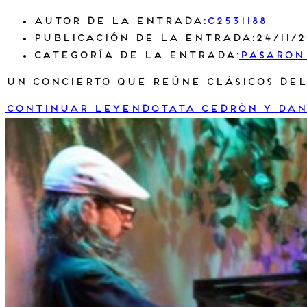
Autor de la entrada:
c2531188
Publicación de la entrada:
24/11/
Categoría de la entrada:
Pasaron
Un concierto que reúne clásicos del
Continuar leyendo
Tata Cedrón y Dan