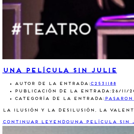
Una película sin Julie
Autor de la entrada:
c2531188
Publicación de la entrada:
26/11/
Categoría de la entrada:
Pasaron
La ilusión y la desilusión, la valen
Continuar leyendo
Una película sin 