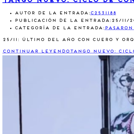
TANGO NUEVO: CICLO DE CON
Autor de la entrada:
c2531188
Publicación de la entrada:
25/11/
Categoría de la entrada:
Pasaron
25/11: ÚLTIMO DEL AÑO con Cuero y Or
Continuar leyendo
TANGO NUEVO: CICL