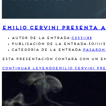
Emilio Cervini presenta 
Autor de la entrada:
c2531188
Publicación de la entrada:
30/11/
Categoría de la entrada:
Pasaron
Esta presentación contará con un en
Continuar leyendo
Emilio Cervini pr