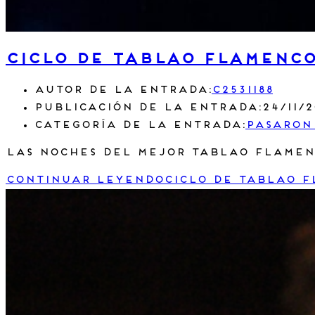
Ciclo de Tablao flamenc
Autor de la entrada:
c2531188
Publicación de la entrada:
24/11/
Categoría de la entrada:
Pasaron
Las noches del mejor Tablao flamenc
Continuar leyendo
Ciclo de Tablao 