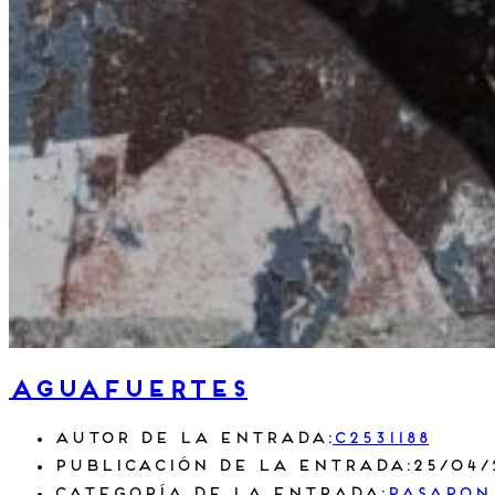
Aguafuertes
Autor de la entrada:
c2531188
Publicación de la entrada:
25/04/
Categoría de la entrada:
Pasaron