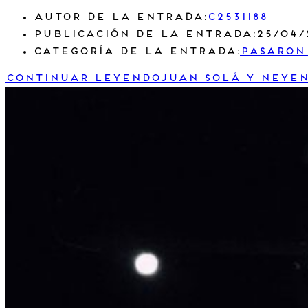
Autor de la entrada:
c2531188
Publicación de la entrada:
25/04/
Categoría de la entrada:
Pasaron
Continuar leyendo
Juan Solá y Neyen