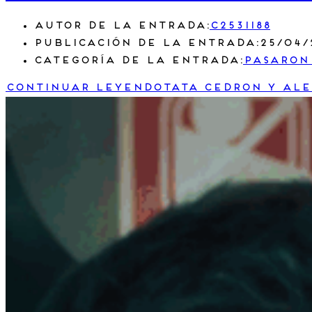
Autor de la entrada:
c2531188
Publicación de la entrada:
25/04/
Categoría de la entrada:
Pasaron
Continuar leyendo
Tata Cedron y Ale