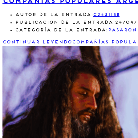
Compañías Populares Arg
Autor de la entrada:
c2531188
Publicación de la entrada:
24/04/
Categoría de la entrada:
Pasaron
Continuar leyendo
Compañías Popula