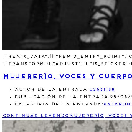
{"remix_data":[],"remix_entry_point":"
{"transform":1,"adjust":1},"is_sticker
Mujererío, voces y cuerp
Autor de la entrada:
c2531188
Publicación de la entrada:
25/04/
Categoría de la entrada:
Pasaron
Continuar leyendo
Mujererío, voces 