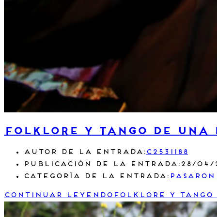
Folklore y Tango de UNA 
Autor de la entrada:
c2531188
Publicación de la entrada:
28/04/
Categoría de la entrada:
Pasaron
Continuar leyendo
Folklore y Tango 