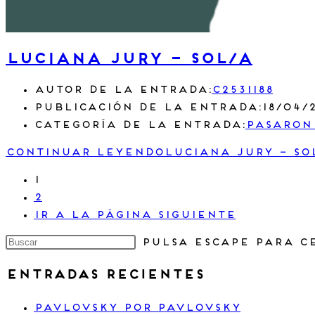
luciana jury – sol/a
Autor de la entrada:
c2531188
Publicación de la entrada:
18/04/
Categoría de la entrada:
Pasaron
Continuar leyendo
luciana jury – so
1
2
Ir a la página siguiente
Pulsa Escape para c
Entradas recientes
Pavlovsky por Pavlovsky