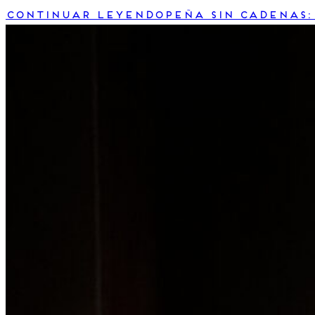
Continuar leyendo
Peña Sin Cadenas: