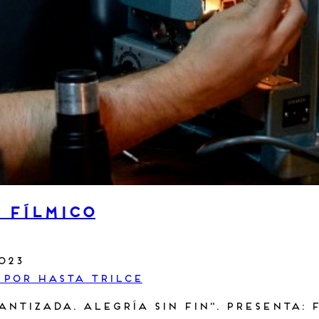
 fílmico
2023
 por Hasta Trilce
antizada. Alegría sin fin". Presenta: