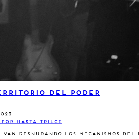
erritorio del poder
2023
 por Hasta Trilce
 van desnudando los mecanismos del po