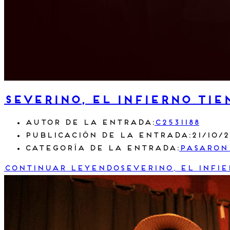
severino, el infierno ti
Autor de la entrada:
c2531188
Publicación de la entrada:
21/10/
Categoría de la entrada:
Pasaron
Continuar leyendo
severino, el infi