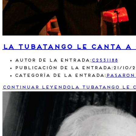
La Tubatango le Canta a
Autor de la entrada:
c2531188
Publicación de la entrada:
21/10/
Categoría de la entrada:
Pasaron
Continuar leyendo
La Tubatango le 