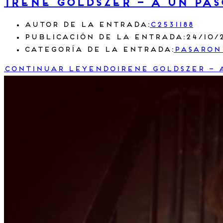
Irene Goldszer – A un pas
Autor de la entrada:
c2531188
Publicación de la entrada:
24/10/
Categoría de la entrada:
Pasaron
Continuar leyendo
Irene Goldszer – 