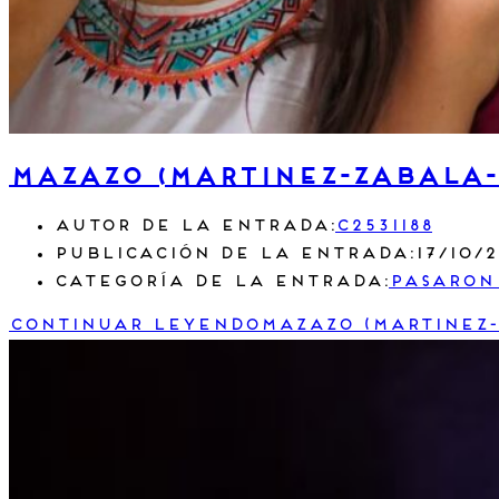
Mazazo (Martinez-Zabala-
Autor de la entrada:
c2531188
Publicación de la entrada:
17/10/
Categoría de la entrada:
Pasaron
Continuar leyendo
Mazazo (Martinez-