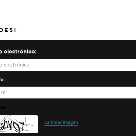
des!
 electrónico:
o electrónico
e:
re
Cambiar imagen