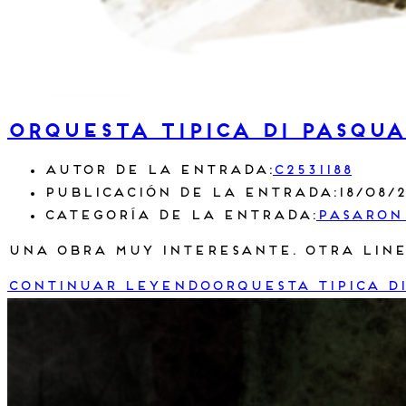
Orquesta Tipica Di Pasqu
Autor de la entrada:
c2531188
Publicación de la entrada:
18/08/
Categoría de la entrada:
Pasaron
Una obra muy interesante. Otra line
Continuar leyendo
Orquesta Tipica D