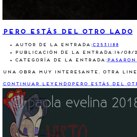
Pero estás del otro lado
Autor de la entrada:
c2531188
Publicación de la entrada:
14/08/
Categoría de la entrada:
Pasaron
Una obra muy interesante. Otra line
Continuar leyendo
Pero estás del ot