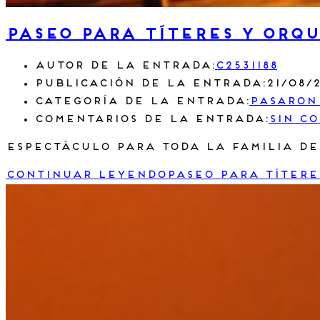
Paseo para títeres y orq
Autor de la entrada:
c2531188
Publicación de la entrada:
21/08/
Categoría de la entrada:
Pasaron
Comentarios de la entrada:
Sin c
Espectáculo para toda la familia de 
Continuar leyendo
Paseo para títere