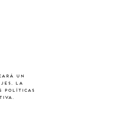
cará un
jes, la
 políticas
iva.