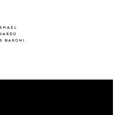
Ismael
nardo
s Baroni.